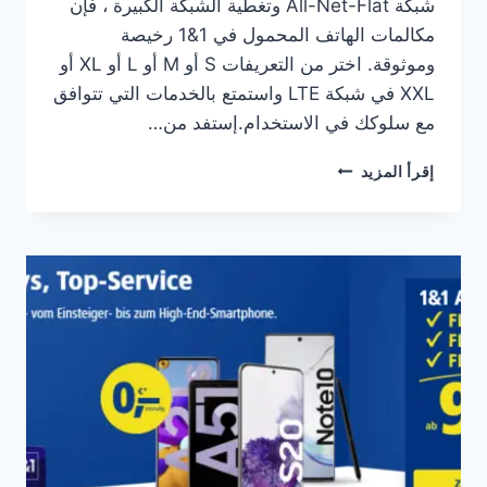
شبكة All-Net-Flat وتغطية الشبكة الكبيرة ، فإن
مكالمات الهاتف المحمول في 1&1 رخيصة
وموثوقة. اختر من التعريفات S أو M أو L أو XL أو
XXL في شبكة LTE واستمتع بالخدمات التي تتوافق
مع سلوكك في الاستخدام.إستفد من…
عروض
إقرأ المزيد
تعريفات
الهاتف
المحمول
(شريحة
جوال)
من
شركة
1&1
الالمانية