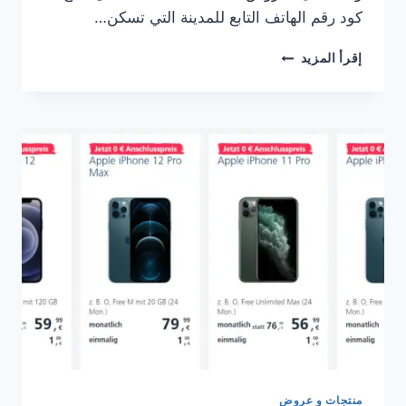
كود رقم الهاتف التابع للمدينة التي تسكن…
إليك
إقرأ المزيد
طريقة
ايجاد
العرض
DSL
المناسب
لك
للانترنت
في
المانيا
منتجات و عروض