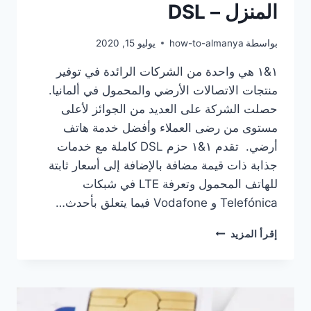
المنزل – DSL
بواسطة
how-to-almanya
يوليو 15, 2020
١&١ هي واحدة من الشركات الرائدة في توفير
منتجات الاتصالات الأرضي والمحمول في ألمانيا.
حصلت الشركة على العديد من الجوائز لأعلى
مستوى من رضى العملاء وأفضل خدمة هاتف
أرضي. تقدم ١&١ حزم DSL كاملة مع خدمات
جذابة ذات قيمة مضافة بالإضافة إلى أسعار ثابتة
للهاتف المحمول وتعرفة LTE في شبكات
Telefónica و Vodafone فيما يتعلق بأحدث…
عروض
إقرأ المزيد
جديدة
من
شركة
١&١
الالمانية