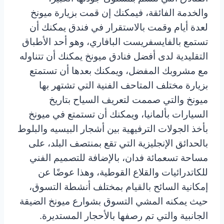
والخدمة الفائقة، فيمكنك إن قمت بزيارة ميونخ
لعدة أيام وقمت بالاستقرار في فندق يمكنك أن
تستمع بالفايسفريست البافاري، وهو أحد الأطباق
التقليدية لدى أفضل فنادق ميونخ يمكنك أن تتناوله
مع مشروبك المفضل، ويمكنك بعدها أن تستمتع
بزيارة مختلف المتاحف الفنية التي تشتهر بها
ميونخ والتي صممت لتعريف السياح بتاريخ
السيارات بألمانيا، ويمكنك أن تستمتع في ميونخ
بأخذ الجولات الترفيهية بين أشجار البيسيه والبلوط
بالحدائق الإنجليزية التي تقع بمنتصف البلد، على
مساحة تسعمائة فدان، بالإضافة للتصميم الفني
للكاتدرائيات والقلاع القوطية، وهذا عوضًا عن
إمكانية السائح بالقيام بمختلف أنشطة التسوق،
حيث يمكنه المشي التسوق بشوارع ميونخ الضيقة
الجانبية والتي تم رصفها بالأحجار المستديرة.