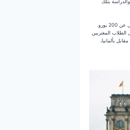
10 إلى 200 يورو في السنة، والدراسة بتلك
 يورو.
ى التوفير لإمكانية شراء Semester Ticket من أجل الطلاب المغتربين
ابل بألمانيا،