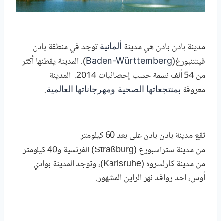
مدينة
بادن بادن هي مدينة
توجد في منطقة
بادن
ألمانية
فينتنبورغ(
)
. المدينة يقطنها أكثر
Baden-Württemberg
من 54 ألف نسمة حسب إحصائيات 2014. المدينة
معروفة
.
بمنتجعاتها الصحية ومهرجاناتها العالمية
تقع
مدينة
بادن بادن
على بعد 60 كيلومتر
من
مدينة
ستراسبورغ (
Straßburg
)
الفرنسية و40 كيلومتر
من مدينة كارلسروه (Karlsruhe)، وتوجد المدينة بوادي
أوس، احد روافد نهر الراين المشهور.