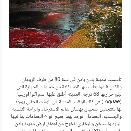
تأسست مدينة بادن بادن في سنة 80
من طرف الرومان
،
والذين قاموا بتأسيسها للاستفادة من حمامات الحرارة التي
تبلغ حرارتها 68 درجة. المدينة أطلق عليها اسم اكوا اوريليا
(
) في ذلك الوقت. المدينة في الوقت الحالي يوجد
Aquae
بها منتجعين صحيان يهتمان بعالم الاسترخاء والراحة النفسية
والجسدية. الحمامان توجد بهما جميع أنواع
الحمامات بما فيها
البارد والساخن والبخاري.
تخرج من أعماق ارض مدينة بادن