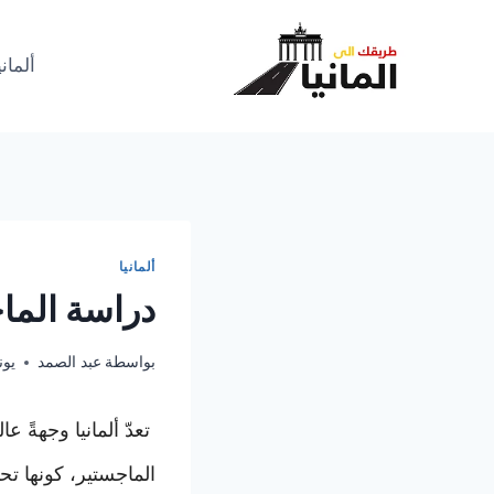
لتجاوز
لى
ألماني
لمحتوى
ألمانيا
دراسة الماج
بواسطة
عبد الصمد
يونيو 9
تعدّ ألمانيا وجهةً عالميةً للطلاب الذين يودون متابعة دراستهم والحصول على شهادة
الماجستير، كونها تح