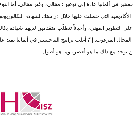
تير في ألمانيا عادةً إلى نوعين: متتالي، وغير متتالي. أما النو
الأكاديمية التي حصلت عليها خلال دراستك لشهادة البكالوريوس.
ر على التطوير المهني، وأحياناً تتطلّب متقدمين لديهم شهادة بكا
 المجال المرغوب. إنّ أغلب برامج الماجستير في ألمانيا تمتد عل
ن يوجد مع ذلك ما هو أقصر، وما هو أطول